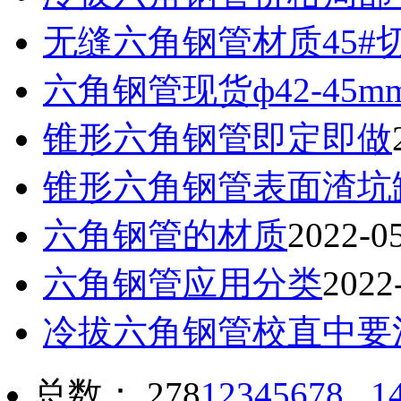
无缝六角钢管材质45#
六角钢管现货ф42-45mm*
锥形六角钢管即定即做
锥形六角钢管表面渣坑
六角钢管的材质
2022-0
六角钢管应用分类
2022
冷拔六角钢管校直中要
总数： 278
1
2
3
4
5
6
7
8
...1