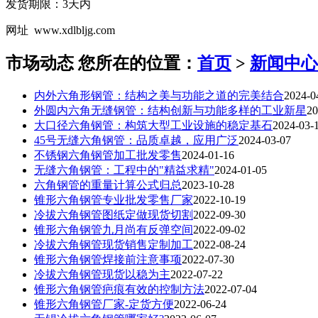
发货期限：3天内
网址 www.xdlbljg.com
市场动态
您所在的位置：
首页
>
新闻中心
内外六角形钢管：结构之美与功能之道的完美结合
2024-0
外圆内六角无缝钢管：结构创新与功能多样的工业新星
20
大口径六角钢管：构筑大型工业设施的稳定基石
2024-03-
45号无缝六角钢管：品质卓越，应用广泛
2024-03-07
不锈钢六角钢管加工批发零售
2024-01-16
无缝六角钢管：工程中的"精益求精"
2024-01-05
六角钢管的重量计算公式归总
2023-10-28
锥形六角钢管专业批发零售厂家
2022-10-19
冷拔六角钢管图纸定做现货切割
2022-09-30
锥形六角钢管九月尚有反弹空间
2022-09-02
冷拔六角钢管现货销售定制加工
2022-08-24
锥形六角钢管焊接前注意事项
2022-07-30
冷拔六角钢管现货以稳为主
2022-07-22
锥形六角钢管疤痕有效的控制方法
2022-07-04
锥形六角钢管厂家-定货方便
2022-06-24